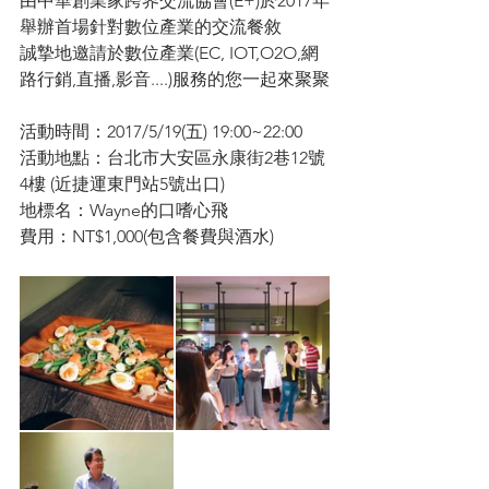
由中華創業家跨界交流協會(E+)於2017年
舉辦首場針對數位產業的交流餐敘
誠摯地邀請於數位產業(EC, IOT,O2O,網
路行銷,直播,影音....)服務的您一起來聚聚
活動時間：2017/5/19(五) 19:00~22:00
活動地點：台北市大安區永康街2巷12號
4樓 (近捷運東門站5號出口)
​地標名：Wayne的口嗜心飛
費用：NT$1,000(包含餐費與酒水)