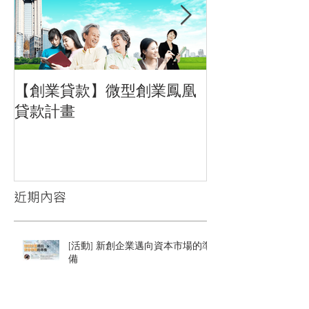
【創業貸款】微型創業鳳凰
招募文字編輯
貸款計畫
習生
近期內容
[活動] 新創企業邁向資本市場的準
備