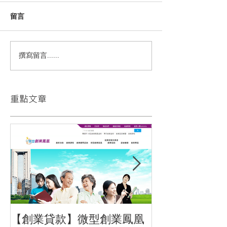
留言
撰寫留言......
​重點文章
【創業貸款】微型創業鳳凰
招募文字編輯