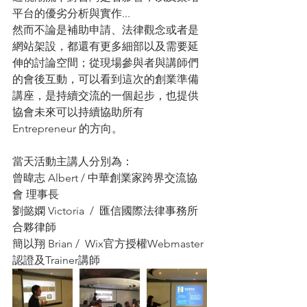
平台的優劣分析與實作...
然而不論是補助申請、法律觀念或者是
網站架設，都還有更多細部以及需要延
伸的討論空間；從現場參與者與講師們
的會後互動，可以看到這次的創業準備
講座，是持續交流的一個起步，也提供
協會未來可以持續協助所有 
Entrepreneur 的方向。
當天活動主講人分別為：
曾暐志 Albert / 中華創業家跨界交流協
會 理事長
劉懿嫻 Victoria  /  匯信國際法律事務所
合夥律師
簡以翔 Brian /  Wix官方授權Webmaster
認證及Trainer講師