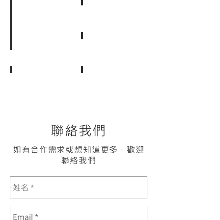
數位時代
資誠聯合會計師事務所
InnoVEX
國立成功大學
創業台槓
全國中小企業總會
聯絡我們
如有合作需求或想知道更多，歡迎
聯絡我們