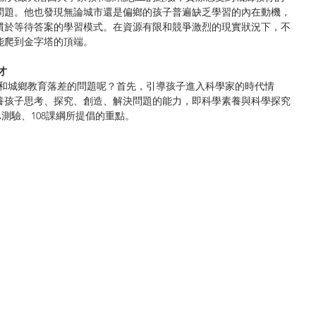
問題。他也發現無論城市還是偏鄉的孩子普遍缺乏學習的內在動機，
慣於等待答案的學習模式。在資源有限和競爭激烈的現實狀況下，不
能爬到金字塔的頂端。
才
機和城鄉教育落差的問題呢？首先，引導孩子進入科學家的時代情
養孩子思考、探究、創造、解決問題的能力，即科學素養與科學探究
A測驗、108課綱所提倡的重點。