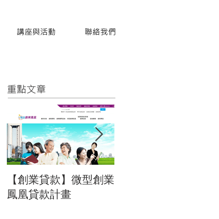
講座與活動
聯絡我們
​重點文章
【創業貸款】微型創業
招募文字編輯與影音
鳳凰貸款計畫
群實習生