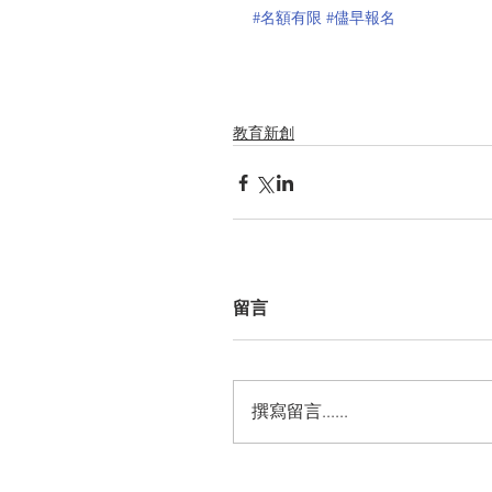
#名額有限
#儘早報名
教育新創
留言
撰寫留言......