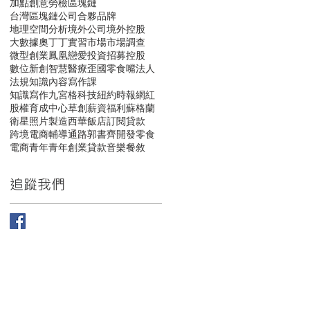
加點創意
勞檢
區塊鏈
台灣區塊鏈公司
合夥
品牌
地理空間分析
境外公司
境外控股
大數據
奧丁丁
實習
市場
市場調查
微型創業鳳凰
戀愛
投資
招募
控股
數位
新創
智慧醫療
歪國零食嘴
法人
法規
知識內容寫作課
知識寫作九宮格
科技
紐約時報
網紅
股權
育成中心
草創
薪資福利
蘇格蘭
衛星照片
製造
西華飯店
訂閱
貸款
跨境電商
輔導
通路
郭書齊
開發
零食
電商
青年
青年創業貸款
音樂
餐敘
追蹤我們