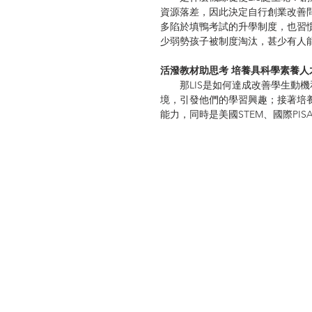
資源落差，因此決定自行創業改善
多陷於填鴨考試的升學制度，也習
少弱勢孩子被制度淘汰，甚少有人
活潑教材助思考 培養具科學素養人
　　那LIS是如何達成改善學生動
境，引發他們的學習興趣；接著培
能力，同時是美國STEM、國際PIS