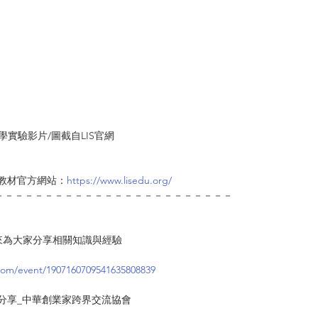
實驗影片/圖截自LIS官網 
 情境科學教材官方網站：
https://www.lisedu.org/
－－－－－－－－－－－－－－－－－－－－－－－－
來為大家分享相關知識與經驗
com/event/1907160709541635808839
境外控股實務分享_中華創業家跨界交流協會