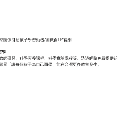
家圖像引起孩子學習動機/圖截自LIS官網 
而學
學教師研習、科學素養課程、科學實驗課程等。透過網路免費提供給
育願景「讓每個孩子為自己而學」能在台灣更多教室發生。