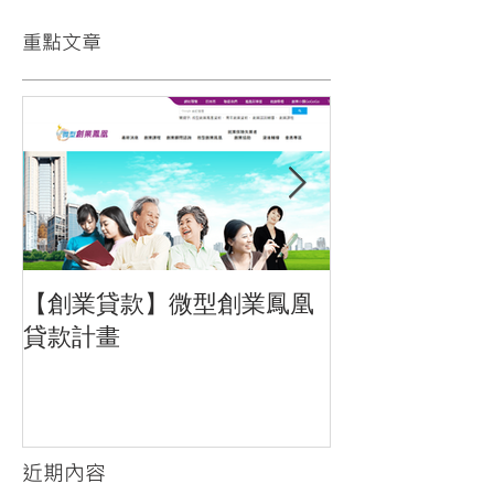
​重點文章
【創業貸款】微型創業鳳凰
招募文字編輯
貸款計畫
習生
近期內容