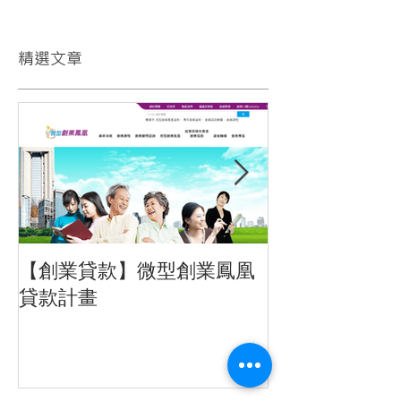
精選文章
【創業貸款】微型創業鳳凰
招募文字編輯
貸款計畫
習生